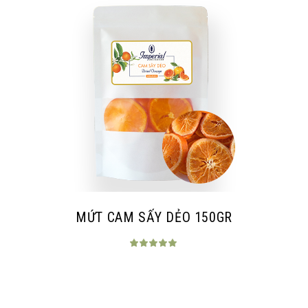
MỨT CAM SẤY DẺO 150GR